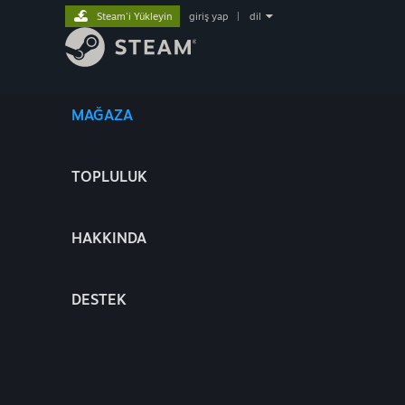
Steam'i Yükleyin
giriş yap
|
dil
MAĞAZA
TOPLULUK
HAKKINDA
DESTEK