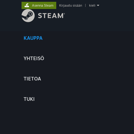
Asenna Steam
Kirjaudu sisään
|
kieli
KAUPPA
YHTEISÖ
TIETOA
TUKI