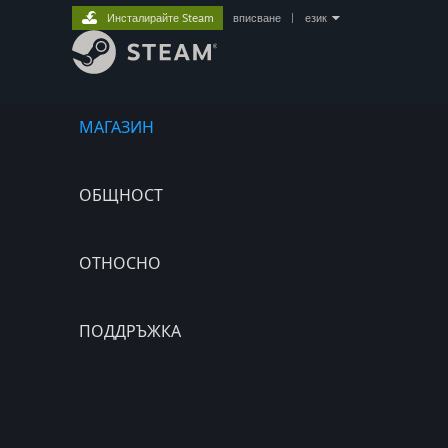
Инсталирайте Steam
вписване
|
език
МАГАЗИН
ОБЩНОСТ
ОТНОСНО
ПОДДРЪЖКА