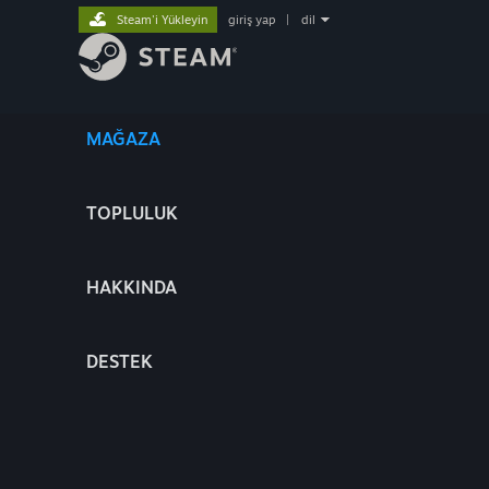
Steam'i Yükleyin
giriş yap
|
dil
MAĞAZA
TOPLULUK
HAKKINDA
DESTEK