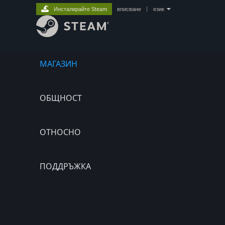
Инсталирайте Steam
вписване
|
език
МАГАЗИН
ОБЩНОСТ
ОТНОСНО
ПОДДРЪЖКА