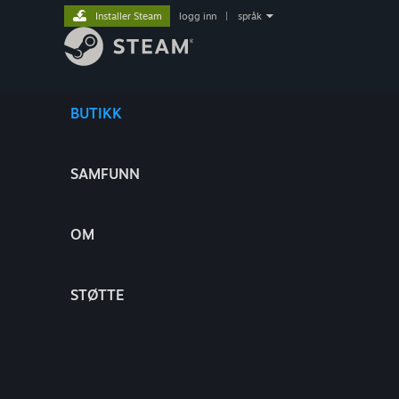
Installer Steam
logg inn
|
språk
BUTIKK
SAMFUNN
OM
STØTTE