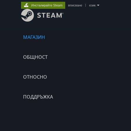
Инсталирайте Steam
вписване
|
език
МАГАЗИН
ОБЩНОСТ
ОТНОСНО
ПОДДРЪЖКА