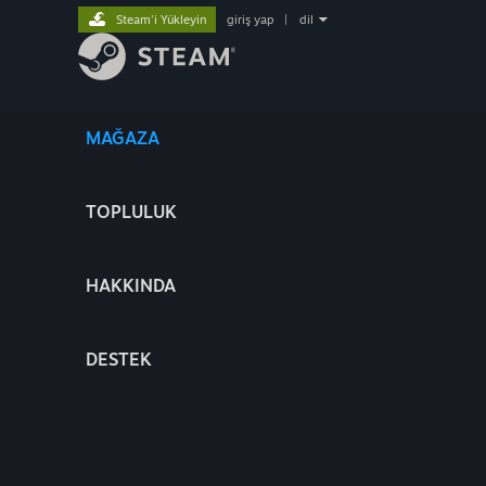
Steam'i Yükleyin
giriş yap
|
dil
MAĞAZA
TOPLULUK
HAKKINDA
DESTEK