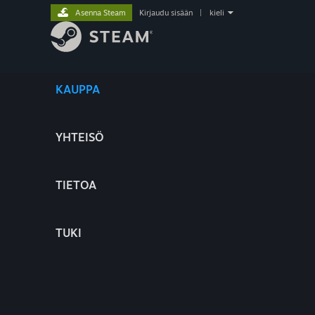
Asenna Steam
Kirjaudu sisään
|
kieli
KAUPPA
YHTEISÖ
TIETOA
TUKI