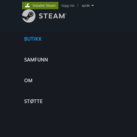
Installer Steam
logg inn
|
språk
BUTIKK
SAMFUNN
OM
STØTTE