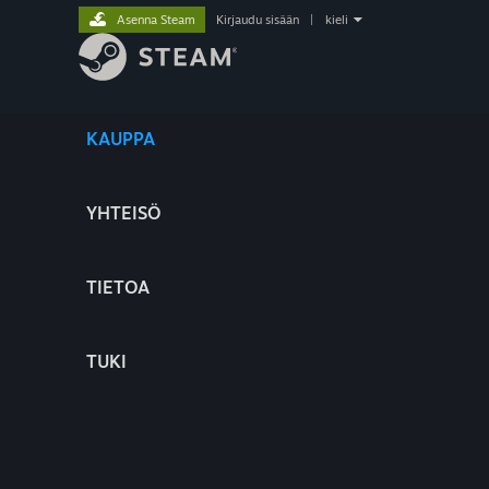
Asenna Steam
Kirjaudu sisään
|
kieli
KAUPPA
YHTEISÖ
TIETOA
TUKI