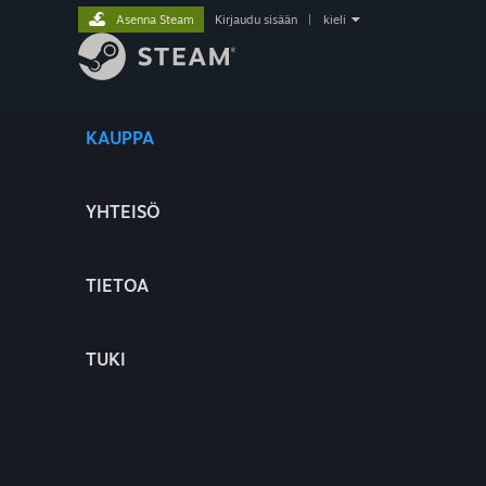
Asenna Steam
Kirjaudu sisään
|
kieli
KAUPPA
YHTEISÖ
TIETOA
TUKI