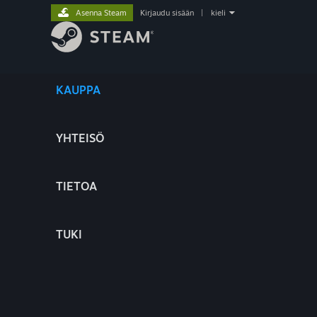
Asenna Steam
Kirjaudu sisään
|
kieli
KAUPPA
YHTEISÖ
TIETOA
TUKI