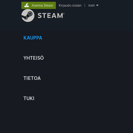
Asenna Steam
Kirjaudu sisään
|
kieli
KAUPPA
YHTEISÖ
TIETOA
TUKI