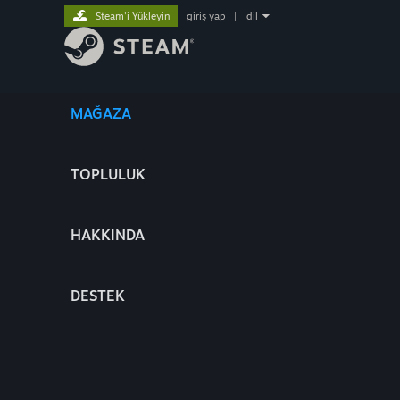
Steam'i Yükleyin
giriş yap
|
dil
MAĞAZA
TOPLULUK
HAKKINDA
DESTEK