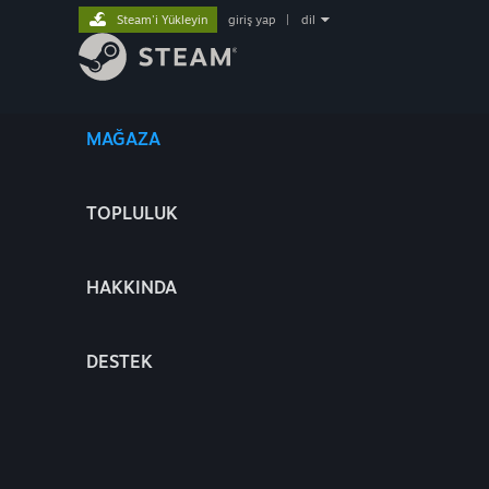
Steam'i Yükleyin
giriş yap
|
dil
MAĞAZA
TOPLULUK
HAKKINDA
DESTEK