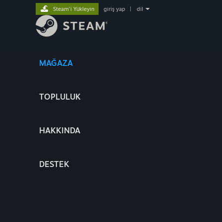
Steam'i Yükleyin
giriş yap
|
dil
MAĞAZA
TOPLULUK
HAKKINDA
DESTEK