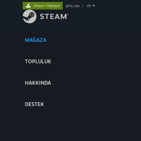
Steam'i Yükleyin
giriş yap
|
dil
MAĞAZA
TOPLULUK
HAKKINDA
DESTEK