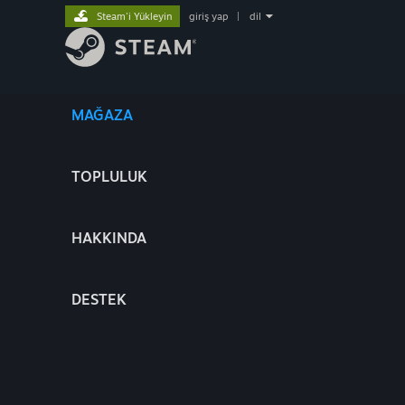
Steam'i Yükleyin
giriş yap
|
dil
MAĞAZA
TOPLULUK
HAKKINDA
DESTEK