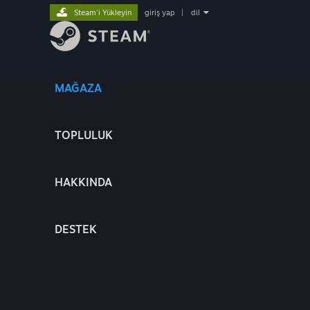
Steam'i Yükleyin
giriş yap
|
dil
MAĞAZA
TOPLULUK
HAKKINDA
DESTEK