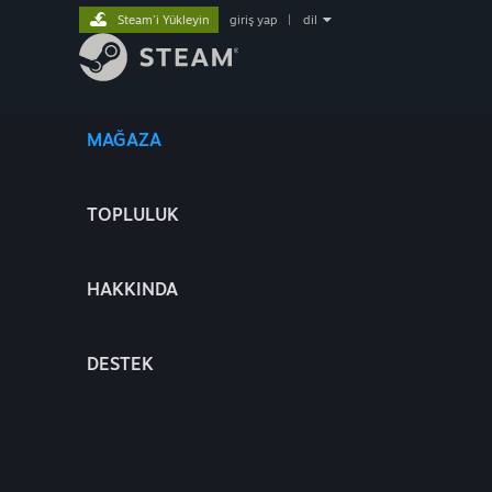
Steam'i Yükleyin
giriş yap
|
dil
MAĞAZA
TOPLULUK
HAKKINDA
DESTEK