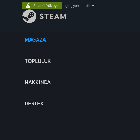
Steam'i Yükleyin
giriş yap
|
dil
MAĞAZA
TOPLULUK
HAKKINDA
DESTEK