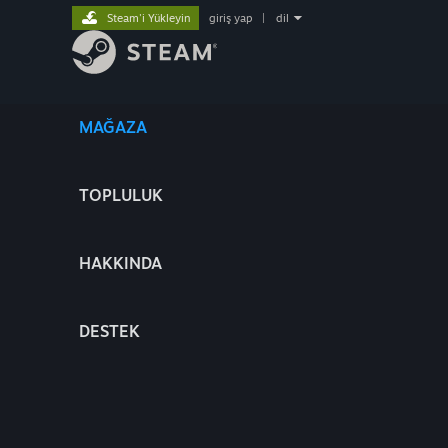
Steam'i Yükleyin
giriş yap
|
dil
MAĞAZA
TOPLULUK
HAKKINDA
DESTEK