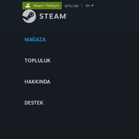
Steam'i Yükleyin
giriş yap
|
dil
MAĞAZA
TOPLULUK
HAKKINDA
DESTEK