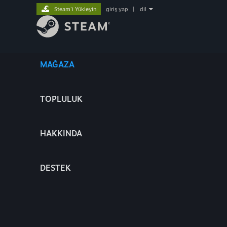
Steam'i Yükleyin
giriş yap
|
dil
MAĞAZA
TOPLULUK
HAKKINDA
DESTEK