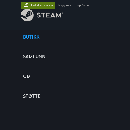
Installer Steam
logg inn
|
språk
BUTIKK
SAMFUNN
OM
STØTTE