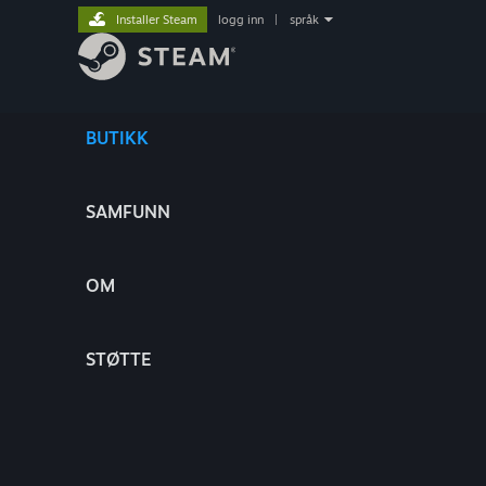
Installer Steam
logg inn
|
språk
BUTIKK
SAMFUNN
OM
STØTTE