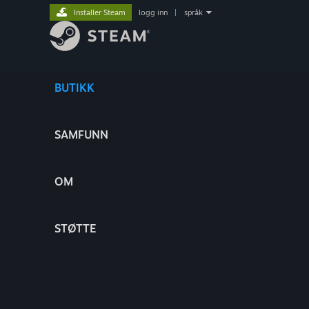
Installer Steam
logg inn
|
språk
BUTIKK
SAMFUNN
OM
STØTTE