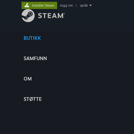
Installer Steam
logg inn
|
språk
BUTIKK
SAMFUNN
OM
STØTTE