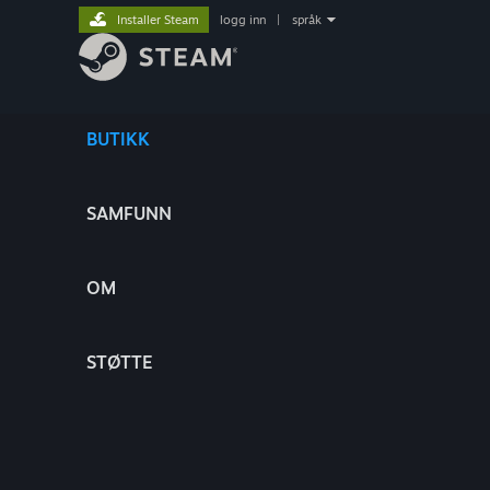
Installer Steam
logg inn
|
språk
BUTIKK
SAMFUNN
OM
STØTTE