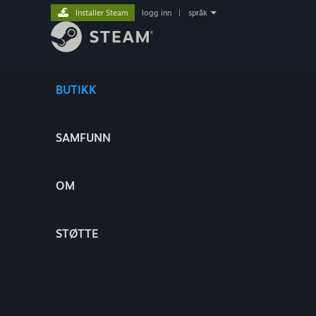
Installer Steam
logg inn
|
språk
BUTIKK
SAMFUNN
OM
STØTTE