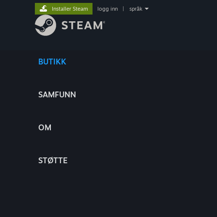
Installer Steam
logg inn
|
språk
BUTIKK
SAMFUNN
OM
STØTTE