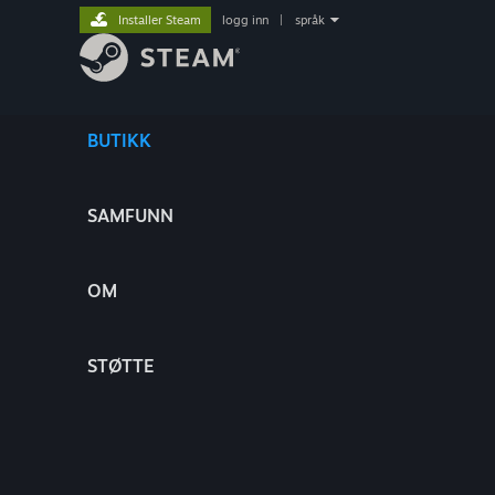
Installer Steam
logg inn
|
språk
BUTIKK
SAMFUNN
OM
STØTTE