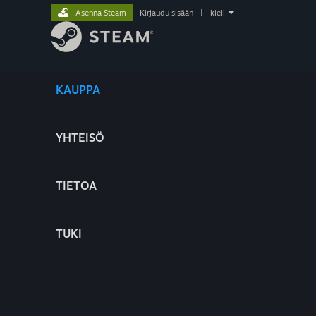
Asenna Steam
Kirjaudu sisään
|
kieli
KAUPPA
YHTEISÖ
TIETOA
TUKI