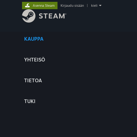
Asenna Steam
Kirjaudu sisään
|
kieli
KAUPPA
YHTEISÖ
TIETOA
TUKI