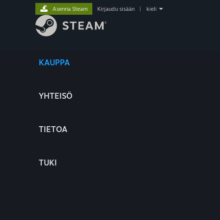
Asenna Steam
Kirjaudu sisään
|
kieli
KAUPPA
YHTEISÖ
TIETOA
TUKI