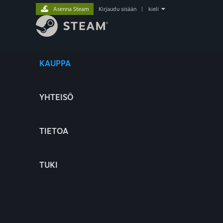
Asenna Steam
Kirjaudu sisään
|
kieli
KAUPPA
YHTEISÖ
TIETOA
TUKI