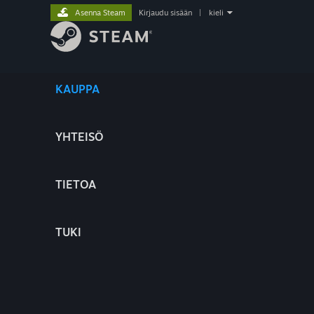
Asenna Steam
Kirjaudu sisään
|
kieli
KAUPPA
YHTEISÖ
TIETOA
TUKI