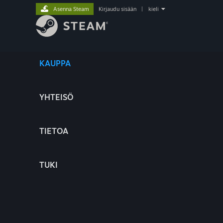
Asenna Steam
Kirjaudu sisään
|
kieli
KAUPPA
YHTEISÖ
TIETOA
TUKI