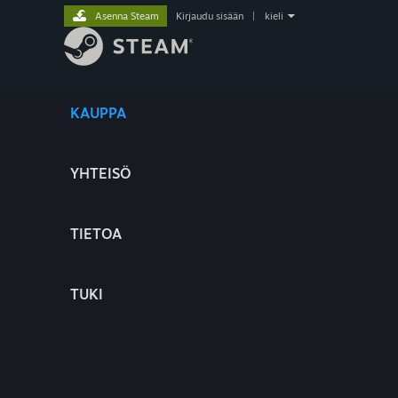
Asenna Steam
Kirjaudu sisään
|
kieli
KAUPPA
YHTEISÖ
TIETOA
TUKI