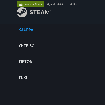
Asenna Steam
Kirjaudu sisään
|
kieli
KAUPPA
YHTEISÖ
TIETOA
TUKI