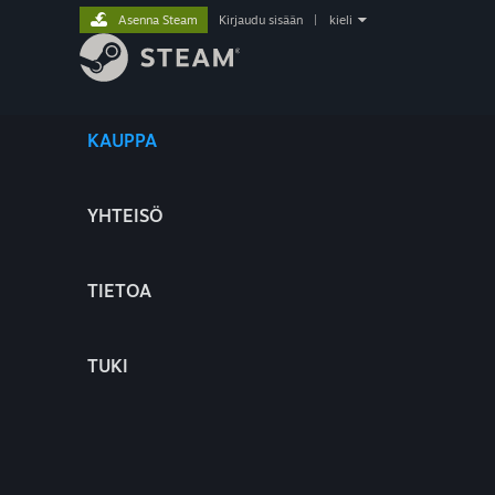
Asenna Steam
Kirjaudu sisään
|
kieli
KAUPPA
YHTEISÖ
TIETOA
TUKI