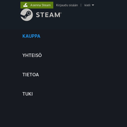
Asenna Steam
Kirjaudu sisään
|
kieli
KAUPPA
YHTEISÖ
TIETOA
TUKI