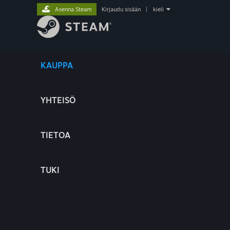
Asenna Steam
Kirjaudu sisään
|
kieli
KAUPPA
YHTEISÖ
TIETOA
TUKI