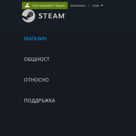
Инсталирайте Steam
вписване
|
език
МАГАЗИН
ОБЩНОСТ
ОТНОСНО
ПОДДРЪЖКА