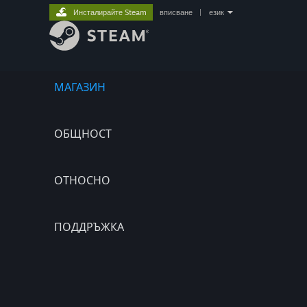
Инсталирайте Steam
вписване
|
език
МАГАЗИН
ОБЩНОСТ
ОТНОСНО
ПОДДРЪЖКА