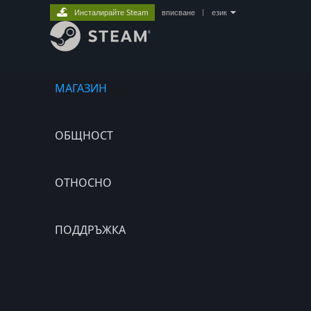
Инсталирайте Steam
вписване
|
език
МАГАЗИН
ОБЩНОСТ
ОТНОСНО
ПОДДРЪЖКА