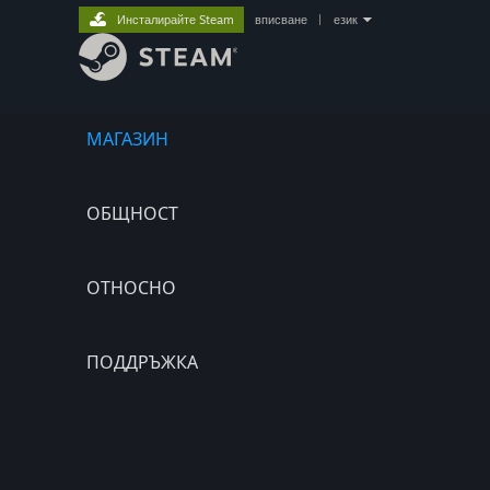
Инсталирайте Steam
вписване
|
език
МАГАЗИН
ОБЩНОСТ
ОТНОСНО
ПОДДРЪЖКА