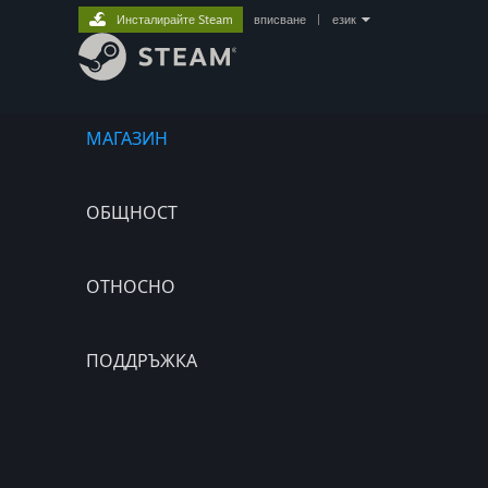
Инсталирайте Steam
вписване
|
език
МАГАЗИН
ОБЩНОСТ
ОТНОСНО
ПОДДРЪЖКА