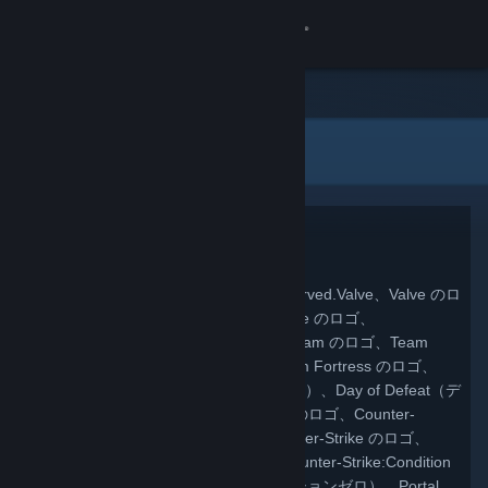
サインイン
ストア
法的事項
コミュニティ
詳細
Copyright
サポート
© 2026 Valve Corporation.All rights reserved.Valve、Valve のロ
ゴ、Half-Life（ハーフライフ）、Half-Life のロゴ、
言語を変更
Lambda（ラムダ）のロゴ、Steam、Steam のロゴ、Team
Fortress（ チームフォートレス）、Team Fortress のロゴ、
Steamモバイルアプリを入手
Opposing Force（オポージングフォース）、Day of Defeat（デ
イオブディフィート）、Day of Defeat のロゴ、Counter-
デスクトップウェブサイトを表示
Strike（カウンターストライク）、Counter-Strike のロゴ、
Source（ソース）、Source のロゴ、Counter-Strike:Condition
Zero（カウンターストライク:コンディションゼロ）、Portal、