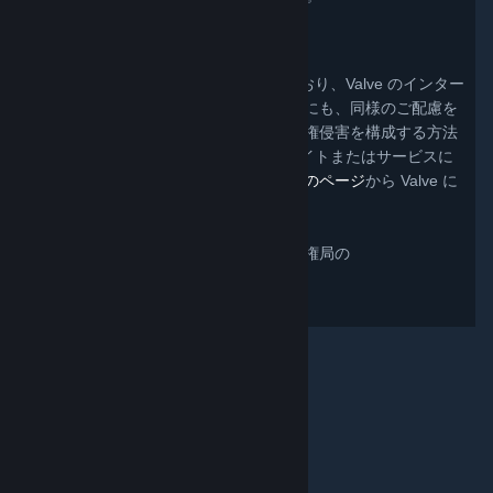
著作権侵害に関する請求
Valve は、他者の知的財産権を尊重しており、Valve のインター
ネットサイトおよびサービスの全利用者にも、同様のご配慮を
お願いしています。あなたの作品が著作権侵害を構成する方法
で複製され、Valve のインターネットサイトまたはサービスに
用いられていると判断した場合には、
このページ
から Valve に
連絡いただけます。
米国著作権法に関する詳細は、米国著作権局の
http://lcweb.loc.gov/copyright/
でご覧いただけます。
© Valve Corporation. All rights reserved. 商標はすべて米
国およびその他の国の各社が所有します。
プライバシー