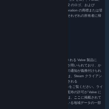
Portal（ポータル）のロゴ、Dota、Dota 2 のロゴ、および
Defense of the Ancients は、Valve Corporation の商標または登
録商標です。その他のすべての商標は、それぞれの所有者に帰
属します。
Valve ビデオポリシー
詳細はここをクリックしてください
。
サードパーティに関する法的通知
Steam 自体および Steam を通じて配信される Valve 製品に
は、一定のサードパーティのコンテンツが用いられており、か
かるコンテンツに関するライセンス条項の通知が義務付けられ
ています。かかる通知のリストについては、Steam クライアン
トまたは特定の Valve 製品とともに配布される
「ThirdPartyLegalNotices.doc」ファイルをご覧ください。ライ
センス条項において、ソースコードの再配布の許可が Valve に
義務付けられている場合、かかるコードは、
ここ
に掲載されて
います。 この Web サイトで使用されている地域データの一部
は
geonames.org
の提供を受けています。